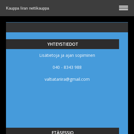
Kauppa
Iiran nettikauppa
YHTEYSTIEDOT
Lisätietoja ja ajan sopiminen
040 - 8343 988
valtiatariira@gmail.com
ETÄSESSIO